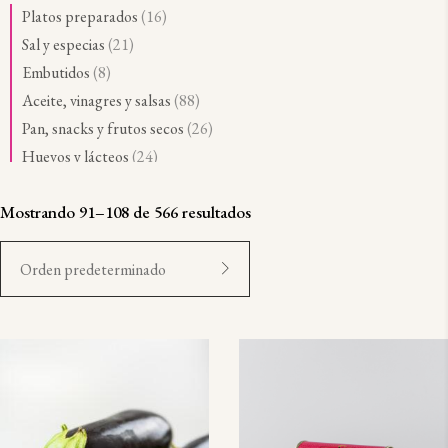
o
o
r
6
1
Platos preparados
16
d
d
o
9
6
2
Sal y especias
21
u
u
d
p
p
1
8
Embutidos
8
c
c
u
r
r
p
p
8
Aceite, vinagres y salsas
88
t
t
c
o
o
r
r
8
2
Pan, snacks y frutos secos
26
o
o
t
d
d
o
o
p
6
2
Huevos y lácteos
24
s
s
o
u
u
d
d
r
p
4
2
Pastas y arroces
26
s
c
c
u
u
o
r
p
6
Mostrando 91–108 de 566 resultados
5
Conservas de la tierra
50
t
t
c
c
d
o
Espárragos blancos con salsa tártara
r
p
0
4
Conservas del mar
46
o
o
t
t
u
d
o
¡Celebra nuestro primer aniversario!
r
p
6
3
Dulces, mermeladas, chocolates e infusiones
30
Orden predeterminado
s
s
o
o
c
u
d
o
La Causa de pulpo: Una de las recetas de nuestro e-book
r
p
0
3
Vinos y espumosos
34
s
s
t
c
u
d
o
4 productos imprescindibles para este otoño
r
p
4
4
Frescos elaborados
44
o
t
c
u
d
o
Básicos del verano
r
p
4
1
Ensaladas y creaciones
12
s
o
t
c
u
d
o
r
p
2
1
Fruta cortada
13
s
o
t
c
u
d
o
r
p
3
1
Verdura cortada
19
s
o
t
c
u
d
o
r
p
9
1
general
12
s
o
t