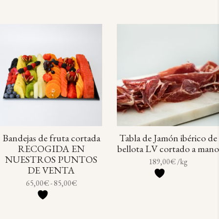
Las
s
desde
o
c
c
u
opciones
22,40€
s
t
t
hasta
c
se
67,20€
o
o
t
pueden
s
s
o
elegir
s
en
la
página
de
producto
Este
producto
Bandejas de fruta cortada
Tabla de Jamón ibérico de
tiene
RECOGIDA EN
bellota LV cortado a mano
múltiples
NUESTROS PUNTOS
189,00
€
/kg
variantes.
DE VENTA
Las
Rango
65,00
€
-
85,00
€
de
opciones
precios:
se
desde
65,00€
pueden