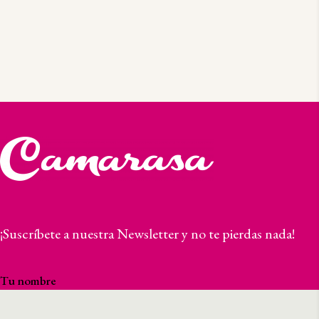
hasta
85,00€
elegir
en
la
página
de
producto
¡Suscríbete a nuestra Newsletter y no te pierdas nada!
Tu nombre