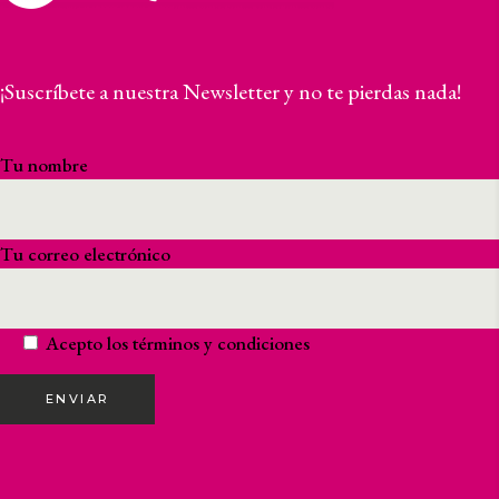
19,20
€
14,00
€