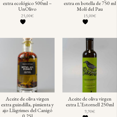
extra ecológico 500ml –
extra en botella de 750 ml
UnOlivo
Molí del Pau
25,00
€
15,00
€
Aceite de oliva virgen
Aceite de oliva virgen
extra guindilla, pimienta y
extra L’Estornell 250ml
ajo Llàgrimes del Canigó
9,90
€
0,25l