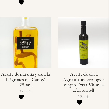
s
o
c
c
u
s
t
t
c
o
o
t
s
s
o
s
Aceite de naranja y canela
Aceite de oliva
Llàgrimes del Canigó
Agricultura ecológica
250ml
Virgen Extra 500ml –
L’Estornell
12,80
€
19,00
€