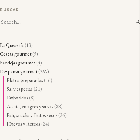
BUSCAR
Search
for:
1
La Quesería
13
3
9
Cestas gourmet
9
p
p
4
Bandejas gourmet
4
r
r
p
3
Despensa gourmet
369
o
o
r
6
1
Platos preparados
16
d
d
o
9
6
2
Sal y especias
21
u
u
d
p
p
1
8
Embutidos
8
c
c
u
r
r
p
p
8
Aceite, vinagres y salsas
88
t
t
c
o
o
r
r
8
2
Pan, snacks y frutos secos
26
o
o
t
d
d
o
o
p
6
2
Huevos y lácteos
24
s
s
o
u
u
d
d
r
p
4
2
Pastas y arroces
26
s
c
c
u
u
o
r
p