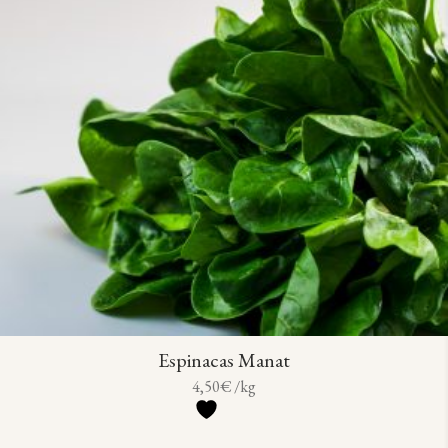
Espinacas Manat
4,50
€
/kg