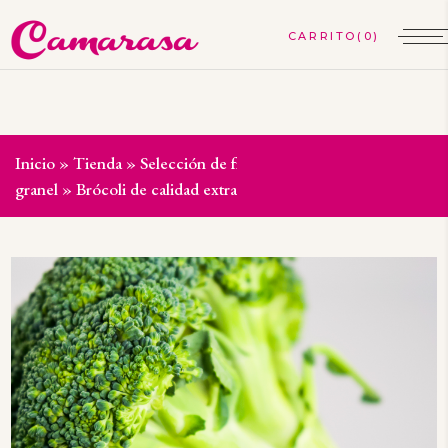
(0)
Inicio
»
Tienda
»
Selección de frutas y verduras
»
Verdura a
granel
»
Brócoli de calidad extra