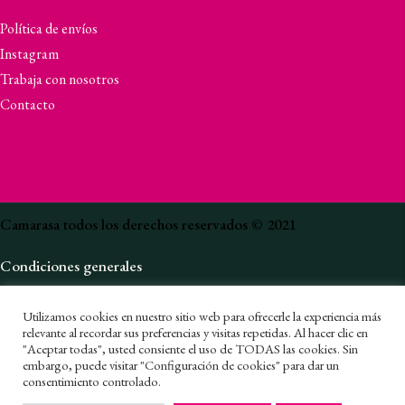
Política de envíos
Instagram
Trabaja con nosotros
Contacto
Camarasa todos los derechos reservados © 2021
Condiciones generales
Política de privacidad
Utilizamos cookies en nuestro sitio web para ofrecerle la experiencia más
Canal de denuncias
relevante al recordar sus preferencias y visitas repetidas. Al hacer clic en
"Aceptar todas", usted consiente el uso de TODAS las cookies. Sin
embargo, puede visitar "Configuración de cookies" para dar un
Política de cookies
consentimiento controlado.
1
Política de privacidad en redes sociales