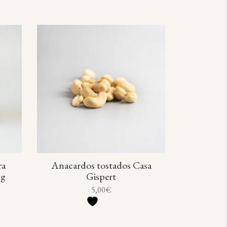
ra
Anacardos tostados Casa
 g
Gispert
5,00
€