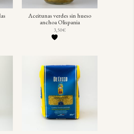
das
Aceitunas verdes sin hueso
anchoa Olispania
3,50
€