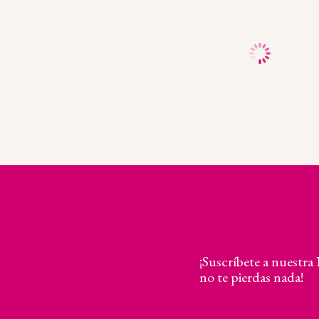
25,50
€
6,50
€
¡Suscríbete a nuestra
no te pierdas nada!