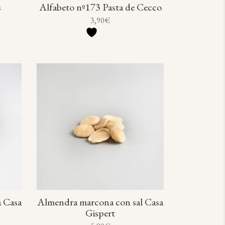
s
Alfabeto nº173 Pasta de Cecco
3,90
€
a Casa
Almendra marcona con sal Casa
Gispert