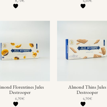
8,70
€
4,60
€
mond Florentines Jules
Almond Thins Jules
Destrooper
Destrooper
6,90
€
4,90
€