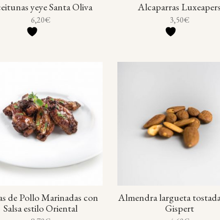
eitunas yeye Santa Oliva
Alcaparras Luxeaper
6,20
€
3,50
€
as de Pollo Marinadas con
Almendra largueta tostad
Salsa estilo Oriental
Gispert