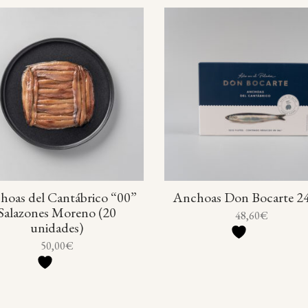
hoas del Cantábrico “00”
Anchoas Don Bocarte 2
Salazones Moreno (20
48,60
€
unidades)
50,00
€