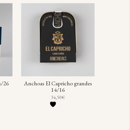
4/26
Anchoas El Capricho grandes
14/16
34,50
€