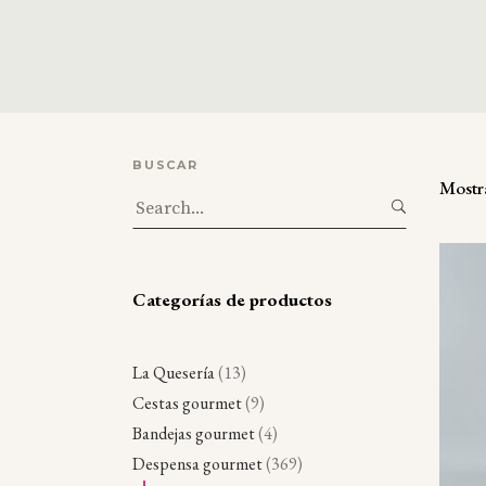
BUSCAR
Mostr
Search
for:
Categorías de productos
1
La Quesería
13
3
9
Cestas gourmet
9
p
p
4
Bandejas gourmet
4
r
r
p
3
Despensa gourmet
369
o