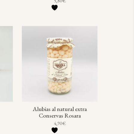
5,80
€
Alubias al natural extra
Conservas Rosara
4,90
€