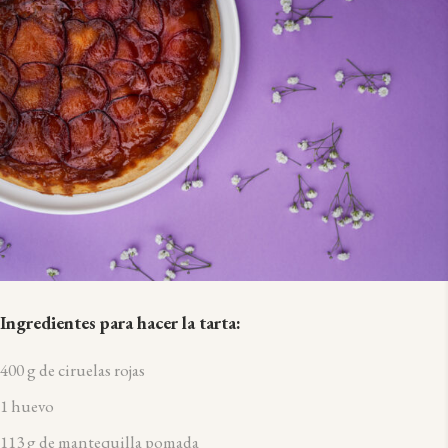
I
ngredientes para hacer la tarta:
400 g de
ciruelas
rojas
1 huevo
113 g de mantequilla pomada