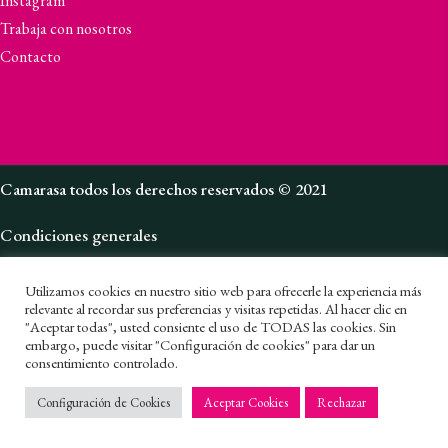
Instagram
Trabaja con nosotros
Contacto
Camarasa todos los derechos reservados © 2021
Condiciones generales
Política de privacidad
Utilizamos cookies en nuestro sitio web para ofrecerle la experiencia más
Canal de denuncias
relevante al recordar sus preferencias y visitas repetidas. Al hacer clic en
"Aceptar todas", usted consiente el uso de TODAS las cookies. Sin
embargo, puede visitar "Configuración de cookies" para dar un
Política de cookies
consentimiento controlado.
1
Política de privacidad en redes sociales
Configuración de Cookies
Aceptar Cookies
Rechazar
Aviso Legal