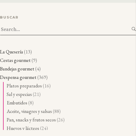
BUSCAR
Search
for:
1
La Quesería
13
3
9
Cestas gourmet
9
p
p
4
Bandejas gourmet
4
r
r
p
3
Despensa gourmet
369
o
o
r
6
1
Platos preparados
16
d
d
o
9
6
2
Sal y especias
21
u
u
d
p
p
1
8
Embutidos
8
c
c
u
r
r
p
p
8
Aceite, vinagres y salsas
88
t
t
c
o
o
r
r
8
2
Pan, snacks y frutos secos
26
o
o
t
d
d
o
o
p
6
2
Huevos y lácteos
24
s
s
o
u
u
d
d
r
p
4