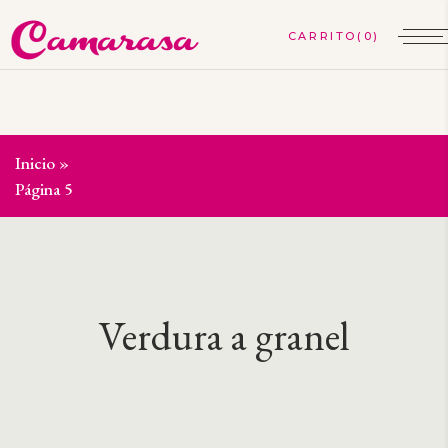
(0)
Inicio
»
Selección de frutas y verduras
»
Verdura a granel
»
Página 5
Verdura a granel