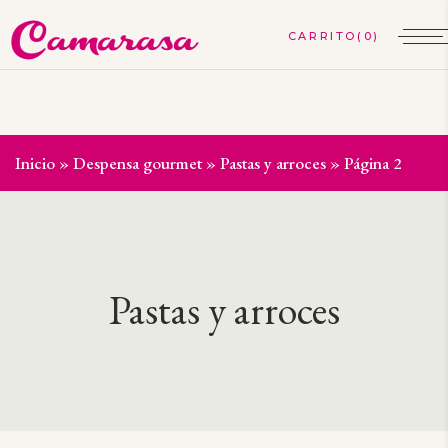
(0)
Inicio
»
Despensa gourmet
»
Pastas y arroces
»
Página 2
Pastas y arroces