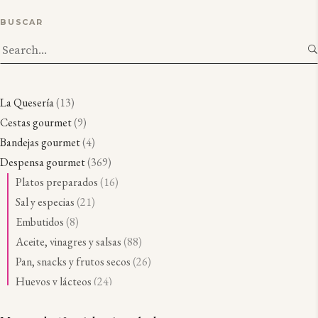
BUSCAR
Search
for:
1
La Quesería
13
3
9
Cestas gourmet
9
p
p
4
Bandejas gourmet
4
r
r
p
3
Despensa gourmet
369
o
o
r
6
1
Platos preparados
16
d
d
o
9
6
2
Sal y especias
21
u
u
d
p
p
1
8
Embutidos
8
c
c
u
r
r
p
p
8
Aceite, vinagres y salsas
88
t
t
c
o
o
r
r
8
2
Pan, snacks y frutos secos
26
o
o
t
d
d
o
o
p
6
2
Huevos y lácteos
24
s
s
o
u
u
d
d
r
p
4
2
Pastas y arroces
26
s
c
c
u
u
o
r
p