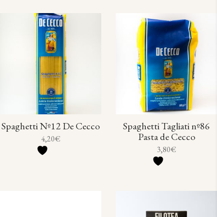
s
o
c
c
u
s
t
t
c
o
o
t
s
s
o
s
Spaghetti Nº12 De Cecco
Spaghetti Tagliati nº86
Pasta de Cecco
4,20
€
3,80
€