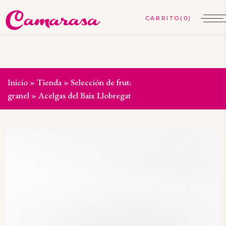
(0)
Inicio
»
Tienda
»
Selección de frutas y verduras
»
Verdura a
granel
»
Acelgas del Baix Llobregat