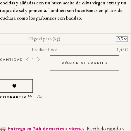
cocidas y aliñadas con un buen
aceite de oliva virgen extra
y un
toque de sal y pimienta. También son buenísimas en platos de
cuchara como los garbanzos con bacalao.
Elige el peso (kg)
Product Price
1,45€
ACELGAS
CANTIDAD
AÑADIR AL CARRITO
DEL
BAIX
LLOBREGAT
QUANTITY
Fb.
Tw.
COMPARTIR
Entrega en 24h de martes a viernes
.
Recíbelo rápido y