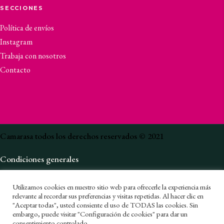
SECCIONES
Política de envíos
Instagram
Trabaja con nosotros
Contacto
Camarasa todos los derechos reservados © 2021
Condiciones generales
Política de privacidad
Utilizamos cookies en nuestro sitio web para ofrecerle la experiencia más
Canal de denuncias
relevante al recordar sus preferencias y visitas repetidas. Al hacer clic en
"Aceptar todas", usted consiente el uso de TODAS las cookies. Sin
embargo, puede visitar "Configuración de cookies" para dar un
Política de cookies
consentimiento controlado.