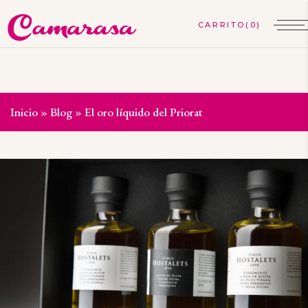
(0)
Inicio
»
Blog
»
El oro líquido del Priorat