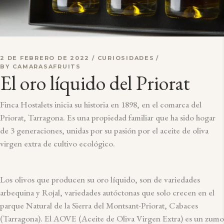
2 DE FEBRERO DE 2022
CURIOSIDADES
BY
CAMARASAFRUITS
El oro líquido del Priorat
Finca Hostalets inicia su historia en 1898, en el comarca del
Priorat, Tarragona. Es una propiedad familiar que ha sido hogar
de 3 generaciones, unidas por su pasión por el aceite de oliva
virgen extra de cultivo ecológico.
Los olivos que producen su oro líquido, son de variedades
arbequina y Rojal, variedades autóctonas que solo crecen en el
parque Natural de la Sierra del Montsant-Priorat, Cabaces
(Tarragona). El AOVE (Aceite de Oliva Virgen Extra) es un zumo