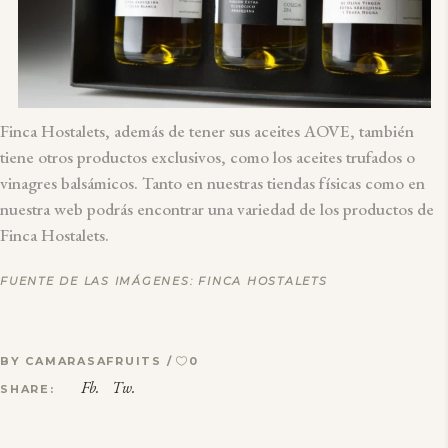
Finca Hostalets, además de tener sus aceites AOVE, también
tiene otros productos exclusivos, como los aceites trufados o
vinagres balsámicos. Tanto en nuestras tiendas físicas como en
nuestra web podrás encontrar una variedad de los productos de
Finca Hostalets.
FUENTE DE LAS IMÁGENES:
FINCA HOSTALETS
BY
CAMARASAFRUITS
0
Fb.
Tw.
SHARE: