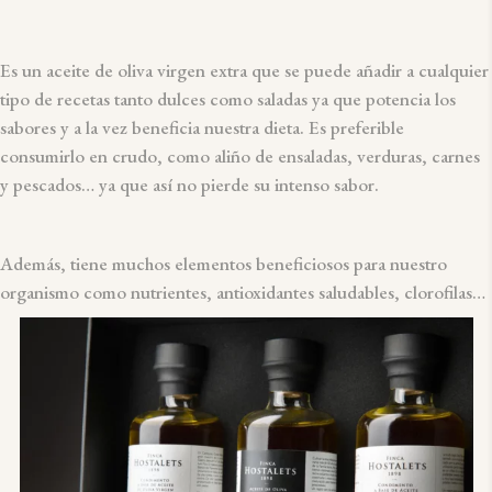
Es un aceite de oliva virgen extra que se puede añadir a cualquier
tipo de recetas tanto dulces como saladas ya que potencia los
sabores y a la vez beneficia nuestra dieta. Es preferible
consumirlo en crudo, como aliño de ensaladas, verduras, carnes
y pescados… ya que así no pierde su intenso sabor.
Además, tiene muchos elementos beneficiosos para nuestro
organismo como nutrientes, antioxidantes saludables, clorofilas…