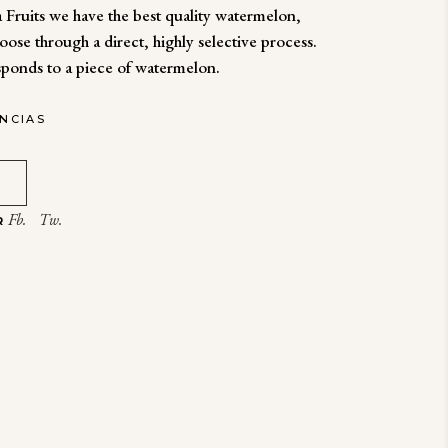
Fruits we have the best quality watermelon,
ose through a direct, highly selective process.
sponds to a piece of watermelon.
ENCIAS
Fb.
Tw.
R