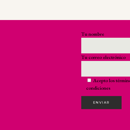
¡Suscríbete a nuestra
no te pierdas nada!
Tu nombre
Tu correo electrónico
Acepto los
términ
condiciones
ENVIAR