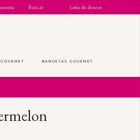
cuenta
Lista de deseos
S GOURMET
BANDEJAS GOURMET
(0)
ermelon