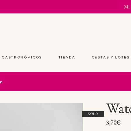
Mi 
S GASTRONÓMICOS
TIENDA
CESTAS Y LOTE
on
Wat
SOLD
3,70
€