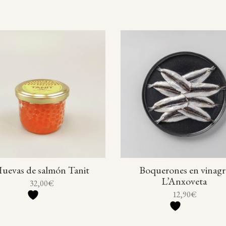
uevas de salmón Tanit
Boquerones en vinagr
L’Anxoveta
32,00
€
12,90
€