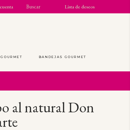
cuenta
Lista de deseos
S GOURMET
BANDEJAS GOURMET
(0)
o al natural Don
rte