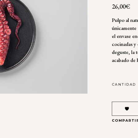
26,00
€
Pulpo al nat
únicamente d
el envase en
cocinadas y 
deguste, la 
acabado de 
PULPO
CANTIDAD
AL
NATURAL
DON
BOCARTE
QUANTITY
COMPARTI