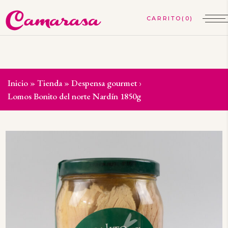
(0)
Inicio
»
Tienda
»
Despensa gourmet
»
Conservas del mar
»
Lomos Bonito del norte Nardín 1850g