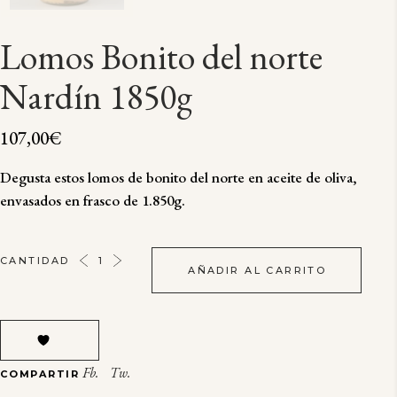
Lomos Bonito del norte
Nardín 1850g
107,00
€
Degusta estos lomos de bonito del norte en aceite de oliva,
envasados en frasco de 1.850g.
LOMOS
CANTIDAD
AÑADIR AL CARRITO
BONITO
DEL
NORTE
NARDÍN
1850G
Fb.
Tw.
COMPARTIR
QUANTITY