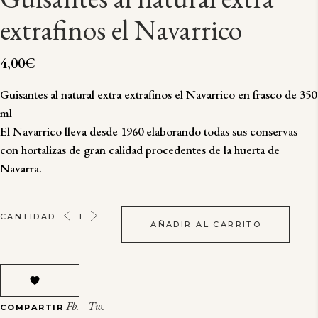
extrafinos el Navarrico
4,00
€
Guisantes al natural extra extrafinos el Navarrico en frasco de 350
ml
El Navarrico lleva desde 1960 elaborando todas sus conservas
con hortalizas de gran calidad procedentes de la huerta de
Navarra.
GUISANTES
CANTIDAD
AÑADIR AL CARRITO
AL
NATURAL
EXTRA
EXTRAFINOS
EL
Fb.
Tw.
COMPARTIR
NAVARRICO