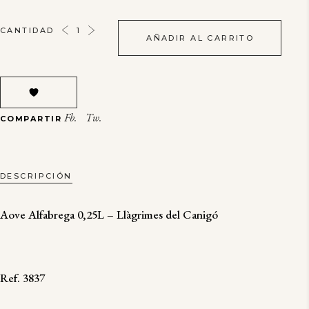
AOVE
CANTIDAD
AÑADIR AL CARRITO
ALFABREGA
0,25L
-
LLÀGRIMES
DEL
Fb.
Tw.
COMPARTIR
CANIGÓ
QUANTITY
DESCRIPCIÓN
Aove Alfabrega 0,25L – Llàgrimes del Canigó
Ref. 3837