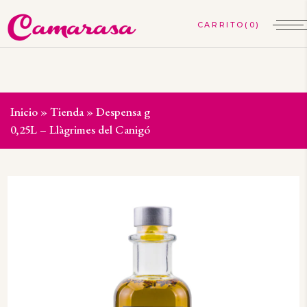
(0)
Inicio
»
Tienda
»
Despensa gourmet
»
Aove Alfabrega
0,25L – Llàgrimes del Canigó