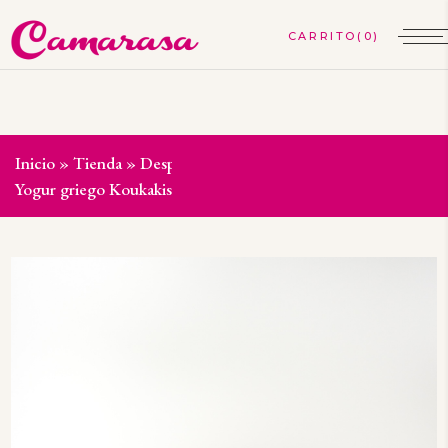
(0)
Inicio
»
Tienda
»
Despensa gourmet
»
Huevos y lácteos
»
Yogur griego Koukakis