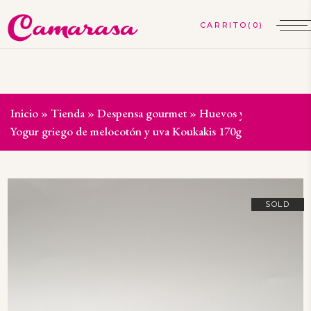
(0)
Inicio
»
Tienda
»
Despensa gourmet
»
Huevos y lácteos
»
Yogur griego de melocotón y uva Koukakis 170g
SOLD