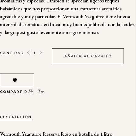
aromáticas y especias. También se aprecian ligeros toques
balsámicos que nos proporcionan una estructura aromática
agradable y muy particular. El Vermouth Yzaguirre tiene buena
intensidad aromática en boca, muy bien equilibrada con la acidez
y largo post gusto levemente amargo e intenso.
VERMUT
CANTIDAD
AÑADIR AL CARRITO
ROJO
RESERVA
YZAGUIRRE
VERMOUTH
QUANTITY
Fb.
Tw.
COMPARTIR
DESCRIPCIÓN
Vermouth Yzaguirre Reserva Rojo en botella de 1 litro