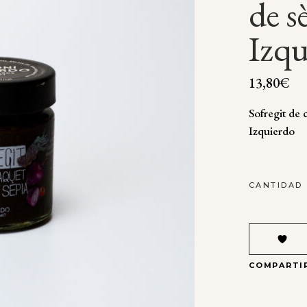
de s
Izqu
13,80
€
Sofregit de 
Izquierdo
SOFREGIT
CANTIDAD
DE
CEBA
I
TOMÀQUET
AMB
COMPARTI
TINTA
DE
SÈPIA