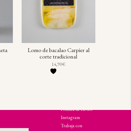
aeta
Lomo de bacalao Carpier al
corte tradicional
14,90
€
 Newsletter y
SECCIONES
Política de envíos
Instagram
Trabaja con