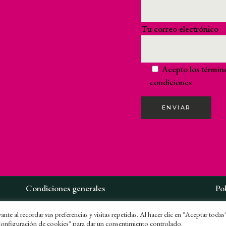
Tu correo electrónico
Acepto los
términ
condiciones
ENVIAR
1
Condiciones generales
Pol
Política de privacidad
Pol
nte al recordar sus preferencias y visitas repetidas. Al hacer clic en "Aceptar todas
Configuración de cookies" para dar un consentimiento controlado.
Canal de denuncias
Av