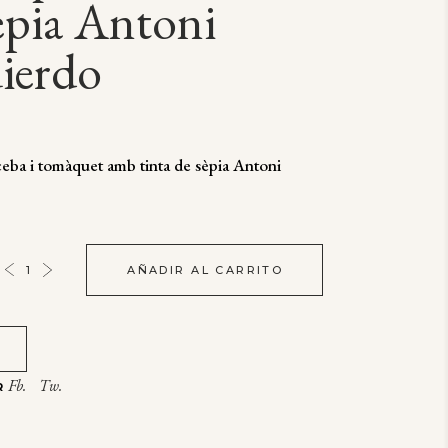
èpia Antoni
ierdo
ceba i tomàquet amb tinta de sèpia Antoni
AÑADIR AL CARRITO
Fb.
Tw.
R