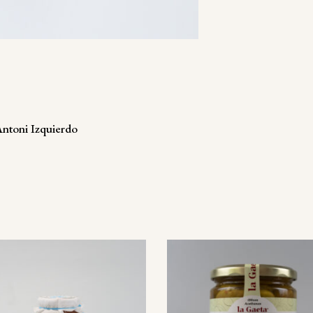
ANTONI
IZQUIERDO
QUANTITY
 Antoni Izquierdo