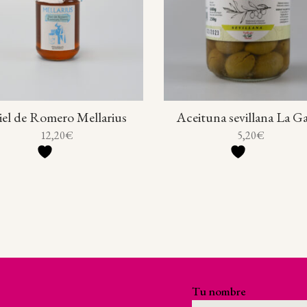
el de Romero Mellarius
Aceituna sevillana La G
12,20
€
5,20
€
¡Suscríbete a nuestra
no te pierdas nada!
Tu nombre