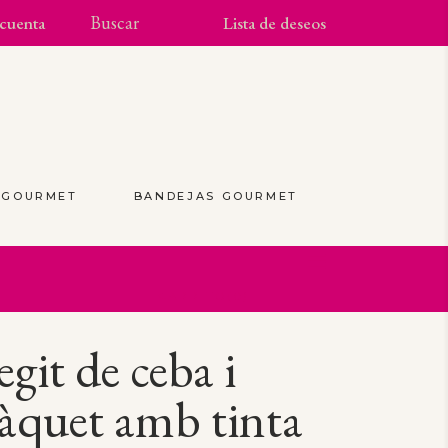
cuenta
Lista de deseos
S GOURMET
BANDEJAS GOURMET
(0)
egit de ceba i
àquet amb tinta