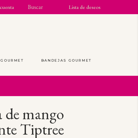
cuenta
Lista de deseos
S GOURMET
BANDEJAS GOURMET
(0)
a de mango
nte Tiptree