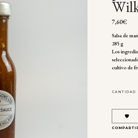
Wil
7,60
€
Salsa de ma
285 g
Los ingredie
seleccionado
cultivo de f
SALSA
CANTIDAD
DE
MANGO
PICANTE
TIPTREE
WILKIN
COMPARTI
&