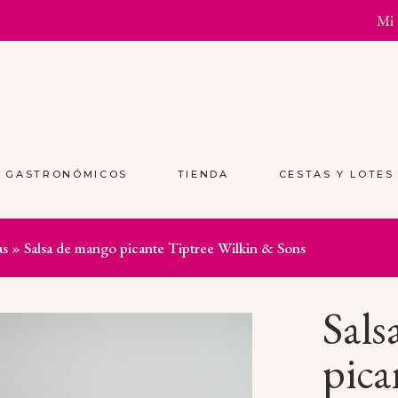
Mi 
S GASTRONÓMICOS
TIENDA
CESTAS Y LOTE
as
»
Salsa de mango picante Tiptree Wilkin & Sons
Sals
pica