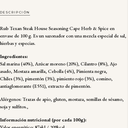
SPICE
QUANTITY
DESCRIPCIÓN
Rub Texan Steak House Seasoning Cape Herb & Spice en
envase de 100 g. Es un sazonador con una mezcla especial de sal,
hierbas y especias.
Ingredientes:
Sal marina (40%), Azúcar moreno (20%), Cilantro (8%), Ajo
asado, Mostaza amarilla, Cebolla (4%), Pimienta negra,
Chiles (3%), pimentón (3%), pimiento rojo (3%), comino,
antiaglomerante (E551), extracto de pimentón.
Alérgenos: Trazas de apio, gluten, mostaza, semillas de sésamo,
soja y sulfitos.,
Información nutricional (por cada 100g):
Valor energético: 874kJ / 209kcal