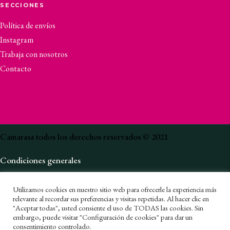
SECCIONES
Política de envíos
Instagram
Trabaja con nosotros
Contacto
Camarasa todos los derechos reservados © 2021
Condiciones generales
Política de privacidad
Utilizamos cookies en nuestro sitio web para ofrecerle la experiencia más
Canal de denuncias
relevante al recordar sus preferencias y visitas repetidas. Al hacer clic en
"Aceptar todas", usted consiente el uso de TODAS las cookies. Sin
embargo, puede visitar "Configuración de cookies" para dar un
Política de cookies
consentimiento controlado.
1