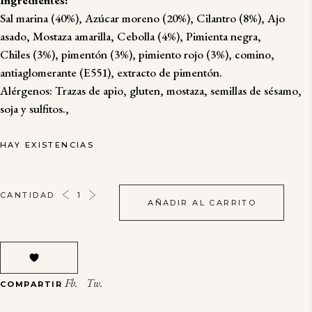
Sal marina (40%), Azúcar moreno (20%), Cilantro (8%), Ajo
asado, Mostaza amarilla, Cebolla (4%), Pimienta negra,
Chiles (3%), pimentón (3%), pimiento rojo (3%), comino,
antiaglomerante (E551), extracto de pimentón.
Alérgenos: Trazas de apio, gluten, mostaza, semillas de sésamo,
soja y sulfitos.,
HAY EXISTENCIAS
RUB
CANTIDAD
AÑADIR AL CARRITO
TEXAN
STEAK
HOUSE
SEASONING
CAPE
Fb.
Tw.
COMPARTIR
HERB
&