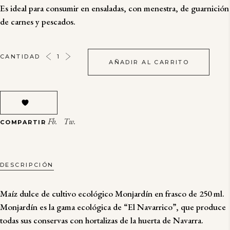
Es ideal para consumir en ensaladas, con menestra, de guarnición
de carnes y pescados.
MAÍZ
CANTIDAD
AÑADIR AL CARRITO
DULCE
DE
CULTIVO
ECOLÓGICO
MONJARDIN
Fb.
Tw.
COMPARTIR
QUANTITY
DESCRIPCIÓN
Maíz dulce de cultivo ecológico Monjardín en frasco de 250 ml.
Monjardín es la gama ecológica de “El Navarrico”, que produce
todas sus conservas con hortalizas de la huerta de Navarra.