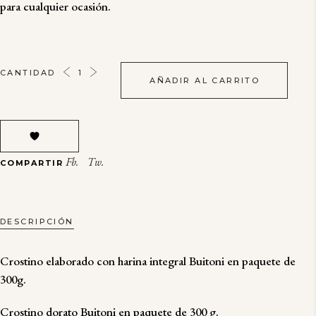
para cualquier ocasión.
CROSTINO
CANTIDAD
AÑADIR AL CARRITO
INTEGRAL
BUITONI
QUANTITY
Fb.
Tw.
COMPARTIR
DESCRIPCIÓN
Crostino elaborado con harina integral Buitoni en paquete de
300g.
Crostino dorato Buitoni en paquete de 300 g.