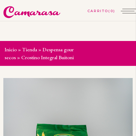
(0)
Inicio
»
Tienda
»
Despensa gourmet
»
Pan, snacks y frutos
secos
»
Crostino Integral Buitoni