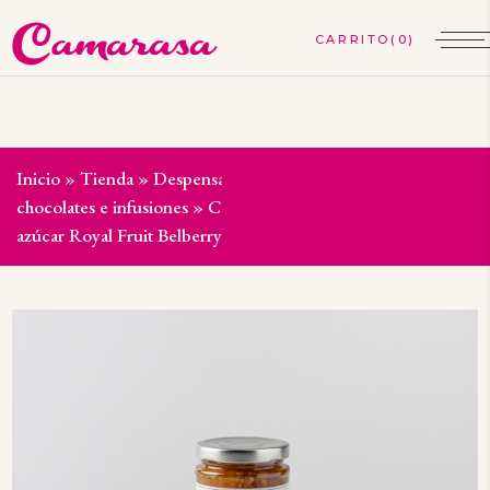
(0)
Inicio
»
Tienda
»
Despensa gourmet
»
Dulces, mermeladas,
chocolates e infusiones
»
Confitura de naranjas de Sevilla sin
azúcar Royal Fruit Belberry