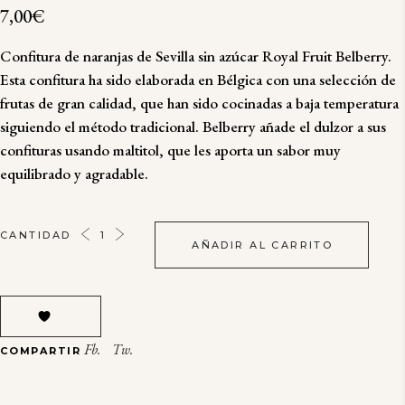
7,00
€
Confitura de naranjas de Sevilla sin azúcar Royal Fruit Belberry.
Esta confitura ha sido elaborada en Bélgica con una selección de
frutas de gran calidad, que han sido cocinadas a baja temperatura
siguiendo el método tradicional. Belberry añade el dulzor a sus
confituras usando maltitol, que les aporta un sabor muy
equilibrado y agradable.
CONFITURA
CANTIDAD
AÑADIR AL CARRITO
DE
NARANJAS
DE
SEVILLA
SIN
Fb.
Tw.
COMPARTIR
AZÚCAR
ROYAL
FRUIT