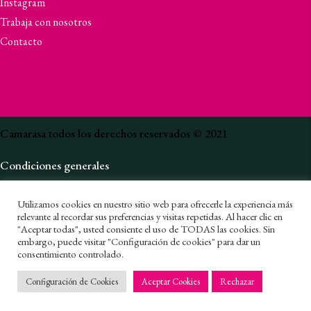
Instagram
Trabaja con nosotros
Contacto
Camarasa todos los derechos reservados © 2021
Condiciones generales
Política de privacidad
Utilizamos cookies en nuestro sitio web para ofrecerle la experiencia más
Canal de denuncias
relevante al recordar sus preferencias y visitas repetidas. Al hacer clic en
"Aceptar todas", usted consiente el uso de TODAS las cookies. Sin
embargo, puede visitar "Configuración de cookies" para dar un
Política de cookies
consentimiento controlado.
1
Política de privacidad en redes sociales
Configuración de Cookies
Aceptar Cookies
Rechazar
Aviso Legal
✕
Envío gratis a partir de
150,00€