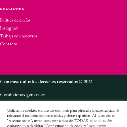
SECCIONES
Política de envíos
Instagram
Trabaja con nosotros
Contacto
Camarasa todos los derechos reservados © 2021
Condiciones generales
Política de privacidad
Utilizamos cookies en nuestro sitio web para ofrecerle la experiencia más
Canal de denuncias
relevante al recordar sus preferencias y visitas repetidas. Al hacer clic en
"Aceptar todas", usted consiente el uso de TODAS las cookies. Sin
embargo, puede visitar "Configuración de cookies" para dar un